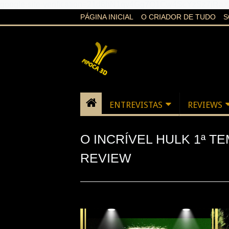
google-site-verification=21d6hN1qv4Gg7Q1Cw4ScYzSz7jR
PÁGINA INICIAL
O CRIADOR DE TUDO
S
ENTREVISTAS
REVIEWS
O INCRÍVEL HULK 1ª TE
REVIEW