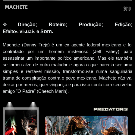
🔷
Direção; Roteiro; Produção; Edição;
om.
Efeito
s
vi
s
uai
s
e
S
Machete (Danny Trejo) é um ex agente federal mexicano e foi
contratado por um homem misterioso (Jeff Fahey) para
assassinar um importante político americano. Mas ele também
se tornou alvo de outro matador e agora o que parecia ser uma
simples e rentável missão, transformou-se numa sanguinária
trama de conspiração contra o povo mexicano. Machete não vai
deixar por menos, quer vingança e para isso conta com seu velho
amigo "O Padre" (Cheech Marin).