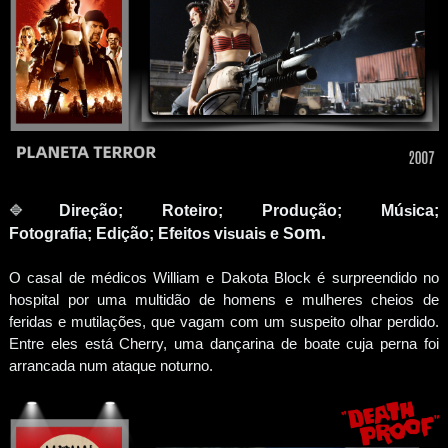
🔷
Direção; Roteiro; Produção; Mú
s
ica;
om.
Fotografia;
Edição; Efeito
s
vi
s
uai
s
e
S
O casal de médicos William e Dakota Block é surpreendido no
hospital por uma multidão de homens e mulheres cheios de
feridas e mutilações, que vagam com um suspeito olhar perdido.
Entre eles está Cherry, uma dançarina de boate cuja perna foi
arrancada num ataque noturno.