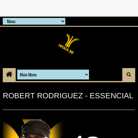
google-site-
verification=21d6hN1qv4Gg7Q1Cw4ScYzSz7jRaXi6w1uq24b
gnPQc
ROBERT RODRIGUEZ - ESSENCIAL