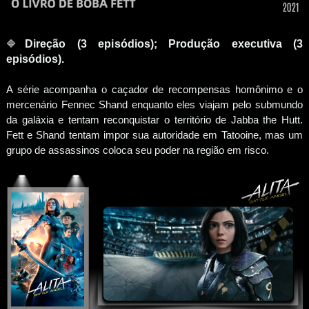
🔷
Direção (3 epi
s
ódio
s
);
Produção executiva
(3
epi
s
ódio
s
).
A série acompanha o caçador de recompensas homônimo e o
mercenário Fennec Shand enquanto eles viajam pelo submundo
da galáxia e tentam reconquistar o território de Jabba the Hutt.
Fett e Shand tentam impor sua autoridade em Tatooine, mas um
grupo de assassinos coloca seu poder na região em risco.