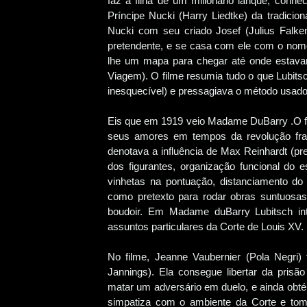
faz a filha de um milionário ianque, conh
Príncipe Nucki (Harry Liedtke) da tradicio
Nucki com seu criado Josef (Julius Falke
pretendente, e se casa com ele com o nom
lhe um mapa para chegar até onde estavam
Viagem). O filme resumia tudo o que Lubits
inesquecível) e pressagiava o método usado
Eis que em 1919 veio Madame DuBarry .O fil
seus amores em tempos da revolução fra
denotava a influência de Max Reinhardt (pr
dos figurantes, organização funcional do 
vinhetas na pontuação, distanciamento do m
como pretexto para rodar obras suntuosas 
boudoir. Em Madame duBarry Lubitsch in
assuntos particulares da Corte de Louis XV.
No filme, Jeanne Vaubernier (Pola Negri)
Jannings). Ela consegue libertar da prisã
matar um adversário em duelo, e ainda obté
simpatiza com o ambiente da Corte e toma