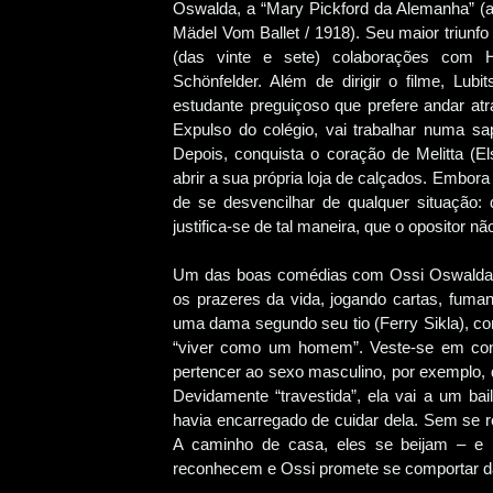
Oswalda, a “Mary Pickford da Alemanha” (a
Mädel Vom Ballet / 1918). Seu maior triunfo
(das vinte e sete) colaborações com H
Schönfelder. Além de dirigir o filme, Lu
estudante preguiçoso que prefere andar at
Expulso do colégio, vai trabalhar numa sap
Depois, conquista o coração de Melitta (El
abrir a sua própria loja de calçados. Embor
de se desvencilhar de qualquer situação:
justifica-se de tal maneira, que o opositor n
Um das boas comédias com Ossi Oswalda f
os prazeres da vida, jogando cartas, fu
uma dama segundo seu tio (Ferry Sikla), co
“viver como um homem”. Veste-se em conf
pertencer ao sexo masculino, por exemplo, 
Devidamente “travestida”, ela vai a um bai
havia encarregado de cuidar dela. Sem se 
A caminho de casa, eles se beijam – e 
reconhecem e Ossi promete se comportar d