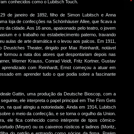
aram conhecidos como o Lubitsch Touch.
29 de janeiro de 1892, filho de Simon Lubitsch e Anna
 uma loja de confecções na Schönhäuser Allee, que ficava a
tro da cidade. Aos 16 anos, apaixonado pelo teatro, o jovem
sium e o trabalho no estabelecimento paterno, travando
deu aulas de arte dramática e o levou aos palcos. Em 1911,
 Deustches Theater, dirigido por Max Reinhardt, notável
se formou a nata dos atores que despontariam depois nas
ener, Werner Krauss, Conrad Veidt, Fritz Kortner, Gustav
o aprendizado com Reinhardt, Ernst começou a atuar em
ressado em aprender tudo o que podia sobre a fascinante
 ideale Gattin, uma produção da Deutsche Bioscop, com a
seguinte, ele interpreta o papel principal em The Firm Gets
on, na qual atingiu a notoriedade. Ainda em 1914, Lubitsch
 sobre o meio da confecção, e se torna o orgulho da Union.
a, ele fica conhecido como intérprete de tipos cômico-
sortudo (Meyer) ou os caixeiros rústicos e ladinos (Moritz,
ilha do patrão e entrando como sócios da firma. Porém