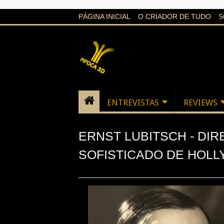
google-site-verification=21d6hN1qv4Gg7Q1Cw4ScYzSz7jR
PÁGINA INICIAL
O CRIADOR DE TUDO
S
ENTREVISTAS
REVIEWS
ERNST LUBITSCH - DI
SOFISTICADO DE HOL