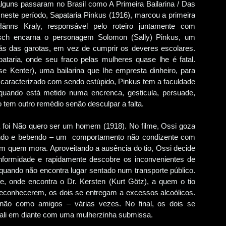
lguns passaram no Brasil como A Primeira Bailarina / Das
 neste período, Sapataria Pinkus (1916), marcou a primeira
änns Kraly, responsável pelo roteiro juntamente com
bitsch encarna o personagem Solomon (Sally) Pinkus, um
rás das garotas, em vez de cumprir os deveres escolares.
ataria, onde seu fraco pelas mulheres quase lhe é fatal.
se Kenter), uma bailarina que lhe empresta dinheiro, para
a caracterizado com sendo estúpido, Pinkus tem a faculdade
 quando está metido numa encrenca, gesticula, persuade,
ão tem outro remédio senão desculpar a falta.
oi Não quero ser um homem (1918). No filme, Ossi goza
mando e bebendo – um comportamento não condizente com
m quem mora. Aproveitando a ausência do tio, Ossi decide
ormidade e rapidamente descobre os inconvenientes de
quando não encontra lugar sentado num transporte público.
le, onde encontra o Dr. Kersten (Kurt Götz), a quem o tio
reconhecerem, os dois se entregam a excessos alcoólicos.
não como amigos – várias vezes. No final, os dois se
ali em diante com uma mulherzinha submissa.