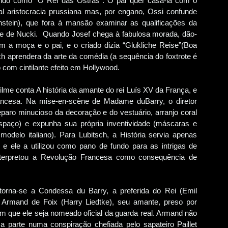
ecido como “O Rei das Ostras”. O pai quer casá-la com o
nal aristocracia prussiana mas, por engano, Ossi confunde
nstein), que fora à mansão examinar as qualificações da
e de Nucki. Quando Josef chega à fabulosa morada, dão-
 a moça e o pai, e o criado dizia “Glukliche Reise”(Boa
ch aprendera da arte da comédia (a sequência do foxtrote é
 com cintilante efeito em Hollywood.
me conta A história da amante do rei Luís XV da França, e
ncesa. Na mise-en-scène de Madame duBarry, o diretor
eparo minucioso da decoração e do vestuário, arranjo coral
espaço) e expunha sua própria inventividade (máscaras e
odelo italiano). Para Lubitsch, a História servia apenas
e ele a utilizou como pano de fundo para as intrigas de
terpretou a Revolução Francesa como consequência de
 torna-se a Condessa du Barry, a preferida do Rei (Emil
o Armand de Foix (Harry Liedtke), seu amante, preso por
m que ele seja nomeado oficial da guarda real. Armand não
 parte numa conspiração chefiada pelo sapateiro Paillet