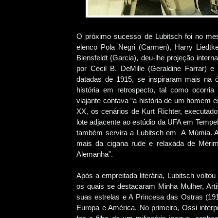
O próximo sucesso de Lubitsch foi no me
elenco Pola Negri (Carmen), Harry Liedtk
Biensfeldt (Garcia), deu-lhe projeção intern
por Cecil B. DeMille (Geraldine Farrar)
datadas de 1915, se inspiraram mais na 
história em retrospecto, tal como ocorri
viajante contava “a história de um homem e
XX, os cenários de Kurt Richter, executad
lote adjacente ao estúdio da UFA em Tempel
também servira a Lubitsch em A Múmia. A
mais da cigana rude e relaxada de Méri
Alemanha”.
Após a empreitada literária, Lubitsch volt
os quais se destacaram Minha Mulher, Arti
suas estrelas e A Princesa das Ostras (191
Europa e América. No primeiro, Ossi inter