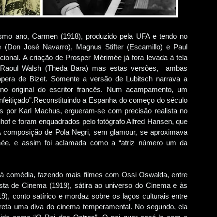
smo ano, Carmen (1918), produzido pela UFA e tendo no
e (Don José Navarro), Magnus Stifter (Escamillo) e Paul
acional. A criação de Prosper Mérimée já fora levada à tela
 e Raoul Walsh (Theda Bara) mas estas versões, ambas
ópera de Bizet. Somente a versão de Lubitsch narrava a
a no original do escritor francês. Num acampamento, um
nfeitiçado”.Reconstituindo a Espanha do começo do século
os por Karl Machus, ergueram-se com precisão realista no
hof e foram enquadrados pelo fotógrafo Alfred Hansen, que
 composição de Pola Negri, sem glamour, se aproximava
mée, e assim foi aclamada como a “atriz número um da
ou à comédia, fazendo mais filmes com Ossi Oswalda, entre
sta de Cinema (1919), sátira ao universo do Cinema e às
9), conto satírico e mordaz sobre os laços culturais entre
preta uma diva do cinema temperamental. No segundo, ela