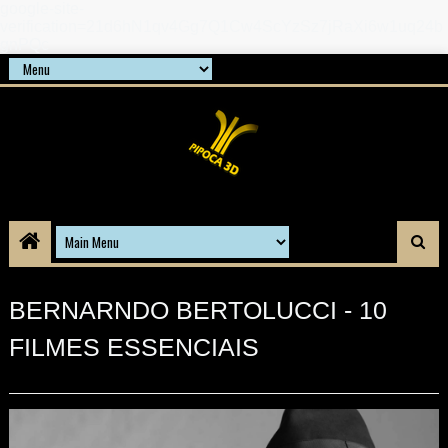
google-site-
verification=21d6hN1qv4Gg7Q1Cw4ScYzSz7jRaXi6w1uq24b
gnPQc
BERNARNDO BERTOLUCCI - 10
FILMES ESSENCIAIS