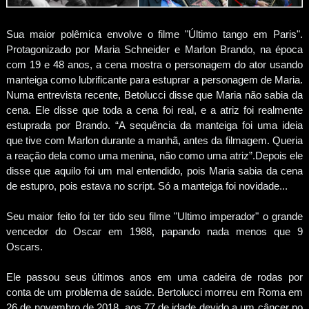
Sua maior polêmica envolve o filme "Último tango em Paris".
Protagonizado por Maria Schneider e Marlon Brando, na época
com 19 e 48 anos, a cena mostra o personagem do ator usando
manteiga como lubrificante para estuprar a personagem de Maria.
Numa entrevista recente, Betolucci disse que Maria não sabia da
cena. Ele disse que toda a cena foi real, e a atriz foi realmente
estuprada por Brando. “A sequência da manteiga foi uma ideia
que tive com Marlon durante a manhã, antes da filmagem. Queria
a reação dela como uma menina, não como uma atriz”.Depois ele
disse que aquilo foi um mal entendido, pois Maria sabia da cena
de estupro, pois estava no script. Só a manteiga foi novidade...
Seu maior feito foi ter tido seu filme "Ultimo imperador" o grande
vencedor do Oscar em 1988, papando nada menos que 9
Oscars.
Ele passou seus últimos anos em uma cadeira de rodas por
conta de um problema de saúde. Bertolucci morreu em Roma em
26 de novembro de 2018, aos 77 de idade devido a um câncer no