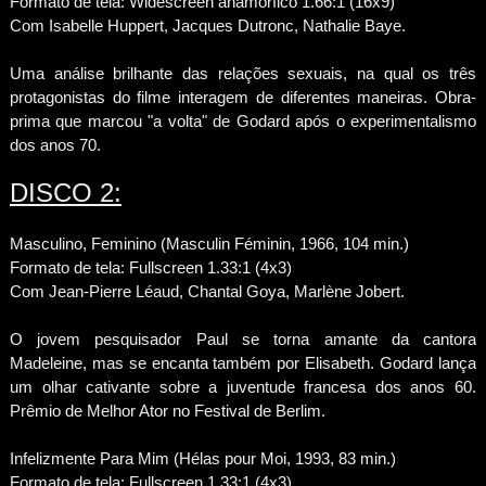
Formato de tela: Widescreen anamórfico 1.66:1 (16x9)
Com Isabelle Huppert, Jacques Dutronc, Nathalie Baye.
Uma análise brilhante das relações sexuais, na qual os três
protagonistas do filme interagem de diferentes maneiras. Obra-
prima que marcou "a volta" de Godard após o experimentalismo
dos anos 70.
DISCO 2:
Masculino, Feminino (Masculin Féminin, 1966, 104 min.)
Formato de tela: Fullscreen 1.33:1 (4x3)
Com Jean-Pierre Léaud, Chantal Goya, Marlène Jobert.
O jovem pesquisador Paul se torna amante da cantora
Madeleine, mas se encanta também por Elisabeth. Godard lança
um olhar cativante sobre a juventude francesa dos anos 60.
Prêmio de Melhor Ator no Festival de Berlim.
Infelizmente Para Mim (Hélas pour Moi, 1993, 83 min.)
Formato de tela: Fullscreen 1.33:1 (4x3)