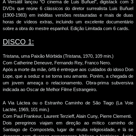
A Versátil lançou “O cinema de Luis Buñuel”, digistack com 3
DVDs que reúne 6 clássicos do diretor surrealista Luis Buñuel
(1900-1983) em inéditas versões restauradas e mais de duas
horas de vídeos extras, incluindo um excelente documentário
sobre a obra do mestre espanhol. Edição Limitada com 6 cards.
DISCO 1:
Tristana, uma Paixão Mórbida (Tristana, 1970, 109 min.)
Com Catherine Deneuve, Fernando Rey, Franco Nero.
Após a morte da mãe, órfã é entregue aos cuidados do idoso Don
Lope, que a seduz e se torna seu amante. Porém, a chegada de
um jovem ameaça o relacionamento. Obra-prima subversiva
indicada ao Oscar de Melhor Filme Estrangeiro.
A Via Láctea ou o Estranho Caminho de São Tiago (La Voie
Lactée, 1969, 101 min.)
Com Paul Frankeur, Laurent Terzieff, Alain Cuny, Pierre Clementi.
Dois peregrinos viajam em direção ao mítico caminho de
Santiago de Compostela, lugar de muita religiosidade, e lá se