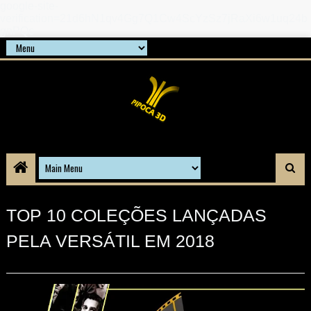
google-site-
verification=21d6hN1qv4Gg7Q1Cw4ScYzSz7jRaXi6w1uq24b
gnPQc
TOP 10 COLEÇÕES LANÇADAS
PELA VERSÁTIL EM 2018