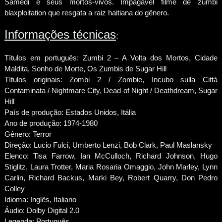
Samedi e seus mortos-vivos. Impagável filme de zumbi
blaxploitation que resgata a raiz haitiana do gênero.
Informações técnicas
:
Títulos em português: Zumbi 2 – A Volta dos Mortos, Cidade
Maldita, Sonho de Morte, Os Zumbis de Sugar Hill
Títulos originais: Zombi 2 / Zombie, Incubo sulla Città
Contaminata / Nightmare City, Dead of Night / Deathdream, Sugar
Hill
País de produção: Estados Unidos, Itália
Ano de produção: 1974-1980
Gênero: Terror
Direção: Lucio Fulci, Umberto Lenzi, Bob Clark, Paul Maslansky
Elenco: Tisa Farrow, Ian McCulloch, Richard Johnson, Hugo
Stiglitz, Laura Trotter, Maria Rosaria Omaggio, John Marley, Lynn
Carlin, Richard Backus, Marki Bey, Robert Quarry, Don Pedro
Colley
Idioma: Inglês, Italiano
Áudio: Dolby Digital 2.0
Legenda: Português