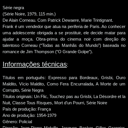
Série negra
(Série Noire, 1979, 115 min.)
De Alain Corneau. Com Patrick Dewaere, Marie Trintignant.
Frank é um vendedor que atua na periferia de Paris. Ao conhecer
uma adolescente obrigada a se prostituir, ele decide matar para
ajudar a moça. Obra-prima do cinema noir com direção do
talentoso Corneau (“Todas as Manhãs do Mundo”) baseada no
romance de Jim Thompson (“O Grande Golpe”).
Informações técnicas
:
Títulos em português: Expresso para Bordeaux, Grisbi, Ouro
Maldito, Vício Maldito, Como Fera Encurralada, A Morte de um
Corrupto, Série Negra
Títulos originais: Un Flic, Touchez pas au Grisbi, La Désordre et la
Nuit, Classe Tous Risques, Mort d’un Pourri, Série Noire
País de produção: França
Ano de produção: 1954-1979
Gênero: Policial
Direção: Jean-Pierre Melville, Jacques Becker, Gilles Grangier,