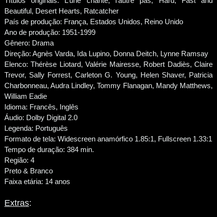
Títulos originais: L’une chante, l’autre pas, Hard, Fast and
Beautiful, Desert Hearts, Ratcatcher
País de produção: França, Estados Unidos, Reino Unido
Ano de produção: 1951-1999
Gênero: Drama
Direção: Agnès Varda, Ida Lupino, Donna Deitch, Lynne Ramsay
Elenco: Thérèse Liotard, Valérie Mairesse, Robert Dadiès, Claire
Trevor, Sally Forrest, Carleton G. Young, Helen Shaver, Patricia
Charbonneau, Audra Lindley, Tommy Flanagan, Mandy Matthews,
William Eadie
Idioma: Francês, Inglês
Áudio: Dolby Digital 2.0
Legenda: Português
Formato de tela: Widescreen anamórfico 1.85:1, Fullscreen 1.33:1
Tempo de duração: 384 min.
Região: 4
Preto & Branco
Faixa etária: 14 anos
Extras
: