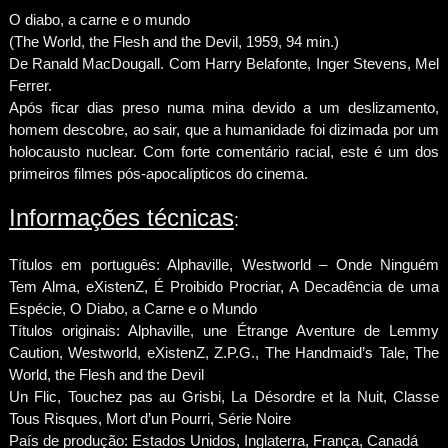
O diabo, a carne e o mundo
(The World, the Flesh and the Devil, 1959, 94 min.)
De Ranald MacDougall. Com Harry Belafonte, Inger Stevens, Mel
Ferrer.
Após ficar dias preso numa mina devido a um deslizamento,
homem descobre, ao sair, que a humanidade foi dizimada por um
holocausto nuclear. Com forte comentário racial, este é um dos
primeiros filmes pós-apocalípticos do cinema.
Informações técnicas
:
Títulos em português: Alphaville, Westworld – Onde Ninguém
Tem Alma, eXistenZ, É Proibido Procriar, A Decadência de uma
Espécie, O Diabo, a Carne e o Mundo
Títulos originais: Alphaville, une Étrange Aventure de Lemmy
Caution, Westworld, eXistenZ, Z.P.G., The Handmaid’s Tale, The
World, the Flesh and the Devil
Un Flic, Touchez pas au Grisbi, La Désordre et la Nuit, Classe
Tous Risques, Mort d’un Pourri, Série Noire
País de produção: Estados Unidos, Inglaterra, França, Canadá