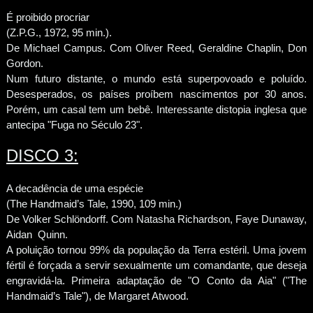
É proibido procriar
(Z.P.G., 1972, 95 min.).
De Michael Campus. Com Oliver Reed, Geraldine Chaplin, Don
Gordon.
Num futuro distante, o mundo está superpovoado e poluído.
Desesperados, os países proíbem nascimentos por 30 anos.
Porém, um casal tem um bebê. Interessante distopia inglesa que
antecipa "Fuga no Século 23".
DISCO 3:
A decadência de uma espécie
(The Handmaid’s Tale, 1990, 109 min.)
De Volker Schlöndorff. Com Natasha Richardson, Faye Dunaway,
Aidan Quinn.
A poluição tornou 99% da população da Terra estéril. Uma jovem
fértil é forçada a servir sexualmente um comandante, que deseja
engravidá-la. Primeira adaptação de "O Conto da Aia" ("The
Handmaid’s Tale"), de Margaret Atwood.