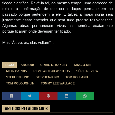
ficção científica. Revê-la foi, ao mesmo tempo, uma correção de
rota e a confirmação de que certos laços permanecem no
passado porque pertencem a ele. E talvez a maior ironia seja
justamente essa: entender que nem tudo precisa rejuvenescer.
Algumas obras permanecem vivas na memória exatamente
porque ficaram onde deveriam ter ficado.
Mas "Às vezes, elas voltam"...
TAGS:
ANOS 90
CRAIG R. BAXLEY
KING-O-REI
MICK GARRIS
REVIEW-DE-CLASSICOS
SÉRIE REVIEW
STEPHEN KING
STEPHEN-KING
TOM HOLLAND
TOM MCLOUGHLIN
TOMMY LEE WALLACE
ARTIGOS RELACIONADOS