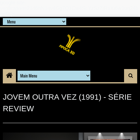
google-site-
verification=21d6hN1qv4Gg7Q1Cw4ScYzSz7jRaXi6w1uq24b
gnPQc
JOVEM OUTRA VEZ (1991) - SÉRIE
REVIEW