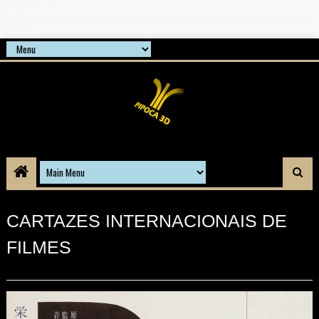
google-site-
verification=21d6hN1qv4Gg7Q1Cw4ScYzSz7jRaXi6w1uq24b
gnPQc
CARTAZES INTERNACIONAIS DE
FILMES