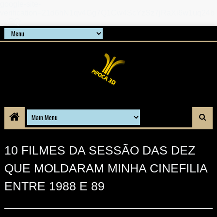
google-site-
verification=21d6hN1qv4Gg7Q1Cw4ScYzSz7jRaXi6w1uq24b
gnPQc
10 FILMES DA SESSÃO DAS DEZ
QUE MOLDARAM MINHA CINEFILIA
ENTRE 1988 E 89