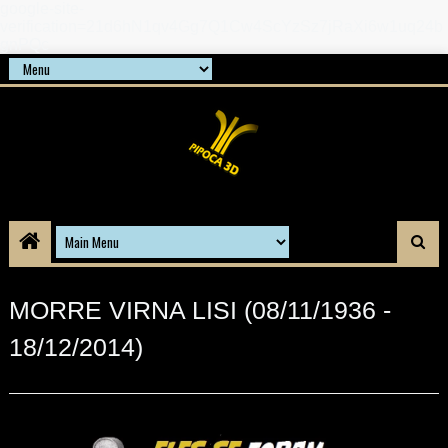
google-site-
verification=21d6hN1qv4Gg7Q1Cw4ScYzSz7jRaXi6w1uq24b
gnPQc
MORRE VIRNA LISI (08/11/1936 -
18/12/2014)