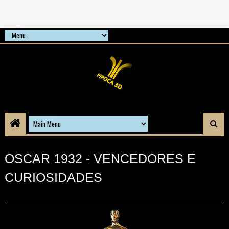
google-site-
verification=21d6hN1qv4Gg7Q1Cw4ScYzSz7jRaXi6w1uq24b
gnPQc
OSCAR 1932 - VENCEDORES E
CURIOSIDADES