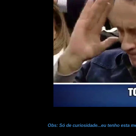
Obs: Só de curiosidade...eu tenho esta m