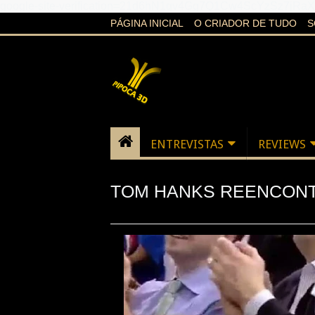
google-site-verification=21d6hN1qv4Gg7Q1Cw4ScYzSz7jR
PÁGINA INICIAL
O CRIADOR DE TUDO
S
ENTREVISTAS
REVIEWS
TOM HANKS REENCONT