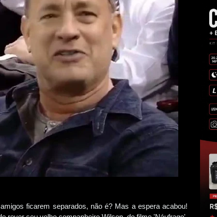
 amigos ficarem separados, não é? Mas a espera acabou!
e rever seu velho companheiro Wilson, do filme 'Náufrago',