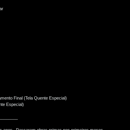
ar
mento Final (Tela Quente Especial)
nte Especial)
________
s os anos. Passaram obras primas nos primeiros meses.