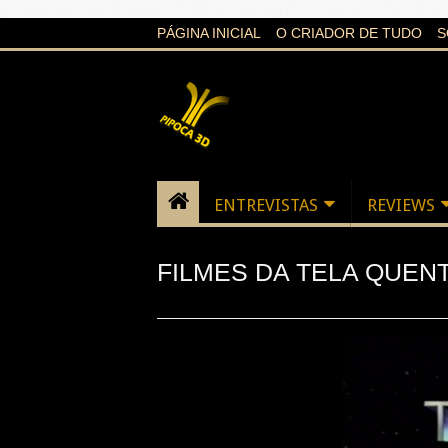
google-site-verification=21d6hN1qv4Gg7Q1Cw4ScYzSz7jR
PÁGINA INICIAL
O CRIADOR DE TUDO
S
ENTREVISTAS
REVIEWS
FILMES DA TELA QUENT