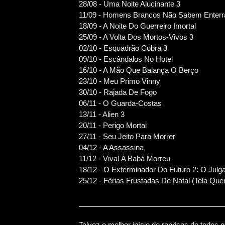
28/08 - Uma Noite Alucinante 3
11/09 - Homens Brancos Não Sabem Enterr
18/09 - A Noite Do Guerreiro Imortal
25/09 - A Volta Dos Mortos-Vivos 3
02/10 - Esquadrão Cobra 3
09/10 - Escândalos No Hotel
16/10 - A Mão Que Balança O Berço
23/10 - Meu Primo Vinny
30/10 - Rajada De Fogo
06/11 - O Guarda-Costas
13/11 - Alien 3
20/11 - Perigo Mortal
27/11 - Seu Jeito Para Morrer
04/12 - A Assassina
11/12 - Viva! A Babá Morreu
18/12 - O Exterminador Do Futuro 2: O Julga
25/12 - Férias Frustadas De Natal (Tela Que
____________________________________
Talvez o melhor início de reprises de todo