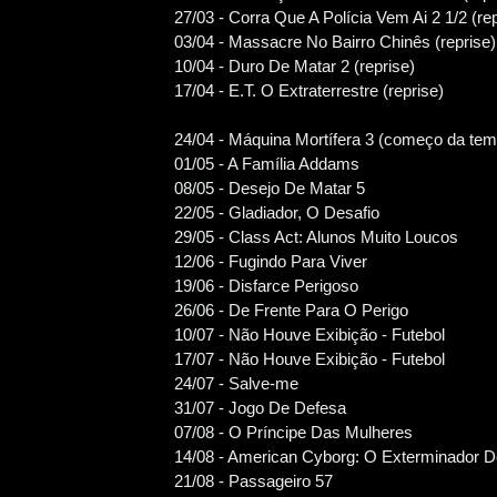
27/03 - Corra Que A Polícia Vem Ai 2 1/2 (rep
03/04 - Massacre No Bairro Chinês (reprise)
10/04 - Duro De Matar 2 (reprise)
17/04 - E.T. O Extraterrestre (reprise)
24/04 - Máquina Mortífera 3 (começo da tem
01/05 - A Família Addams
08/05 - Desejo De Matar 5
22/05 - Gladiador, O Desafio
29/05 - Class Act: Alunos Muito Loucos
12/06 - Fugindo Para Viver
19/06 - Disfarce Perigoso
26/06 - De Frente Para O Perigo
10/07 - Não Houve Exibição - Futebol
17/07 - Não Houve Exibição - Futebol
24/07 - Salve-me
31/07 - Jogo De Defesa
07/08 - O Príncipe Das Mulheres
14/08 - American Cyborg: O Exterminador 
21/08 - Passageiro 57