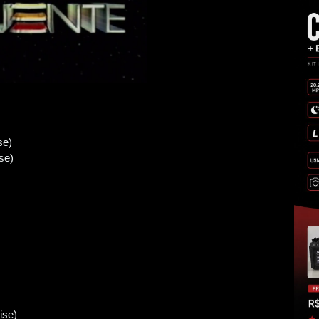
se)
se)
ise)