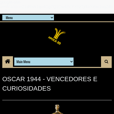
google-site-
verification=21d6hN1qv4Gg7Q1Cw4ScYzSz7jRaXi6w1uq24b
gnPQc
OSCAR 1944 - VENCEDORES E
CURIOSIDADES