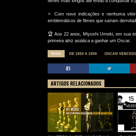
filmes mais longos até então a conquistar o p
⭐ Com nove indicações e nenhuma vitóri
emblemáticos de filmes que saíram derrota
🏆 Aos 22 anos, Miyoshi Umeki, em sua estr
primeira atriz asiática a ganhar um Oscar.
TAGS:
DE 1950 A 1959
OSCAR-VENCEDO
ARTIGOS RELACIONADOS