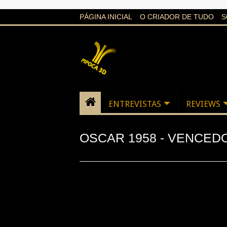
google-site-verification=21d6hN1qv4Gg7Q1Cw4ScYzSz7jR
PÁGINA INICIAL
O CRIADOR DE TUDO
S
ENTREVISTAS
REVIEWS
OSCAR 1958 - VENCED