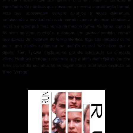
A trilha musical que acompanha Lola em suas 3 corridas é
constituída de músicas que possuem a mesma estruturação formal,
mas que apresentam sempre arranjos e letras diferentes,
enfatizando a novidade de cada corrida apesar do início idêntico: a
música é retomada mas nunca da mesma forma. As letras, como já
foi visto no item repetição, possuem, em grande medida, versos
que apesar de iniciarem de forma idêntica, logo são variados como
mais uma alusão subliminar ao padrão espiral. Vale dizer que o
diretor Tom Tykwer declarou-se grande admirador do cineasta
Alfred Hitchock e chegou a afirmar que a ideia das espirais em seu
filme pretendia ser uma homenagem: uma referência explícita ao
filme “Vertigo”.