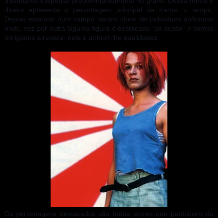
dissonante suspenso predominantemente no grave. Dessa forma o
diretor apresenta o personagem principal da trama: o tempo.
Depois estamos num campo neutro cheio de indivíduos anônimos
onde, vez por outra alguma figura é destacada “ao acaso” e somos
obrigados a reparar nela e atribuir-lhe qualidades.
Os personagens destacados são todos atores que participam do