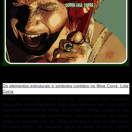
Os elementos estruturais e símbolos contidos no filme Corra, Lola,
Corra
O filme “Corra Lola, Corra” pode ser considerado uma daquelas
produções cinematográficas onde cada elemento tem uma função
estrutural fundamental. Antes dos créditos iniciais, surge na tela
uma carranca que logo identificamos como um pêndulo de relógio.
Segue-se uma figura de um relógio monstruoso que nos abocanha.
A música inspira um suspense típico de filmes de terror: acorde