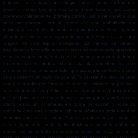
tentativa, Lola estaria num estágio superior como ser-humano:
desde a criança tola que não sabe o que fazer e que acaba
morrendo violentamente (primeira corrida), até o ser angelical que
salva um paciente terminal dentro de uma ambulância em
movimento a caminho do ponto de encontro com Manni apenas
olhando em seus olhos e segurando sua mão. Pode-se visualizar a
imagem de uma espiral divergente. Em termos de cenário,
maquiagem e fotografia, temos diversos momentos onde aparecem
espirais: na apresentação dos créditos como uma textura de fundo;
a câmera na cena onde a mãe de Lola fala ao telefone descreve
um percurso espiral ao seu redor que acaba transportando a cena
para o desenho animado de Lola na TV da sala; no início de cada
uma das corridas (em formato de desenho animado) ao percorrer
as escadarias do seu prédio, que nesses momentos parecem não
ter fim e possuem o formato de espiral convergente; a porta de seu
prédio possui um ornamento em forma de espiral; o nome do
prédio de onde está situada a cabine telefônica de onde Manni se
comunica com Lola se chama Spiralle; os desenhos da cama de
Lola e Manni nas cenas de flashback que sucedem ambas as
mortes são em formato de espiral; o cabelo da moça no fim da