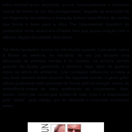
trilha musical tecno alucinada, ocorre, inevitavelmente o momento
crucial da morte de um dos protagonistas, seguida da execução de
um fragmento da estática e tranquila textura homofônica de cordas
que forma a base para a obra The Unanswered Question do
compositor norte-americano Charles Ives que possui relação com o
silêncio depois do explodir dos vidros.
Tal efeito fantástico ocorre na introdução quando Lola pede calma
a Manni ao telefone, no escritório de seu pai durante uma
discussão na primeira corrida e no cassino, na terceira corrida
quando ela acaba ganhando o dinheiro. Aqui, além de quebrar
todos os vidros do ambiente, Lola consegue influenciar a roleta a
seu favor através desse recurso. Na segunda corrida, o gesto grito-
vidros quebrando está presente de forma sutil na relação: sirene de
ambulância-chapa de vidro quebrando no cruzamento. Aqui,
porém, como nas cenas que acabei de citar, Lola é a responsável
pelo “efeito”, pela colisão, por ter distraído o motorista momentos
antes.