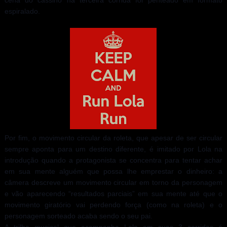
cena do cassino na terceira corrida foi penteado em formato
espiralado.
Por fim, o movimento circular da roleta, que apesar de ser circular
sempre aponta para um destino diferente, é imitado por Lola na
introdução quando a protagonista se concentra para tentar achar
em sua mente alguém que possa lhe emprestar o dinheiro: a
câmera descreve um movimento circular em torno da personagem
e vão aparecendo “resultados parciais” em sua mente até que o
movimento giratório vai perdendo força (como na roleta) e o
personagem sorteado acaba sendo o seu pai.