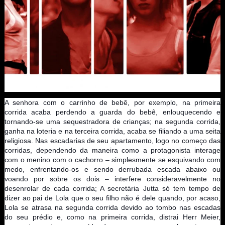
A senhora com o carrinho de bebê, por exemplo, na primeira
corrida acaba perdendo a guarda do bebê, enlouquecendo e
tornando-se uma sequestradora de crianças; na segunda corrida,
ganha na loteria e na terceira corrida, acaba se filiando a uma seita
religiosa. Nas escadarias de seu apartamento, logo no começo das
corridas, dependendo da maneira como a protagonista interage
com o menino com o cachorro – simplesmente se esquivando com
medo, enfrentando-os e sendo derrubada escada abaixo ou
voando por sobre os dois – interfere consideravelmente no
desenrolar de cada corrida; A secretária Jutta só tem tempo de
dizer ao pai de Lola que o seu filho não é dele quando, por acaso,
Lola se atrasa na segunda corrida devido ao tombo nas escadas
do seu prédio e, como na primeira corrida, distrai Herr Meier,