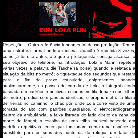
Repetição – Outra referência fundamental dessa produção. Temos
uma estrutura formal onde a mesma situação é repetida 3 vezes,
como já foi dito antes, até que a protagonista consiga alcançar o
seu objetivo; ao telefone, na introdução, Lola e Manni repetem
várias vezes a palavra die Tasche (a bolsa) quando é relatada a
situação da blitz no metrô; o tique-taque dos segundos que restam
para o fim do prazo estipulado, onipresentes, soando
subliminarmente; os passos de corrida de Lola; a fotografia toda
baseada em padrões repetitivos: colunas em fila debaixo dos trilhos
do metrô, prédios com janelas idênticas, o próprio metrô, a fileira
de freiras no caminho, o chão por onde Lola corre visto de uma
tomada do alto com padrões quadrados, o eletrocardiograma
dentro da ambulância, a faixa listrada do lado direito da cena da
morte de Manni; a escolha de uma trilha musical baseada em
padrões repetitivos tecno que funcionam como uma espécie de
substituto para os sons dos ponteiros do relógio: um fator de