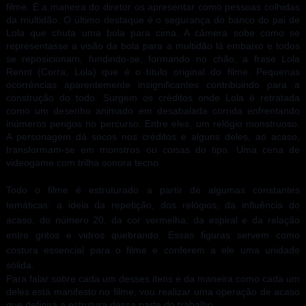
filme. É a maneira do diretor os apresentar como pessoas colhidas
da multidão. O último destaque é o segurança do banco do pai de
Lola que chuta uma bola para cima. A câmera sobe como se
representasse a visão da bola para a multidão lá embaixo e todos
se reposicionam, fundindo-se, formando no chão, a frase Lola
Rennt (Corra, Lola) que é o título original do filme. Pequenas
ocorrências aparentemente insignificantes contribuindo para a
construção do todo. Surgem os créditos onde Lola é retratada
como um desenho animado em desabalada corrida enfrentando
inúmeros perigos no percurso. Entre eles, um relógio monstruoso.
A personagem dá socos nos créditos e alguns deles, ao acaso,
transformam-se em monstros ou coisas do tipo. Uma cena de
videogame com trilha sonora tecno.
Todo o filme é estruturado a partir de algumas constantes
temáticas: a ideia da repetição, dos relógios, da influência do
acaso, do número 20, da cor vermelha, da espiral e da relação
entre gritos e vidros quebrando. Essas figuras servem como
costura essencial para o filme e conferem a ele uma unidade
sólida.
Para falar sobre cada um desses itens e da maneira como cada um
deles está manifesto no filme, vou realizar uma operação de acaso
que definirá a estrutura dessa parte do trabalho...