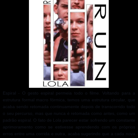
Espiral - O gesto espiral permeia todo o filme. Voltando para a
estrutura formal macro fórmica, temos uma estrutura circular, que
acaba sendo retomada continuamente depois de transcorrido todo
o seu percurso, mas que nunca é retomada como antes, como um
padrão espiral. O fato de Lola parecer estar sofrendo um constante
aprimoramento como se estivesse aprendendo com os próprios
erros entre uma corrida e outra, acaba sugerindo que a cada nova