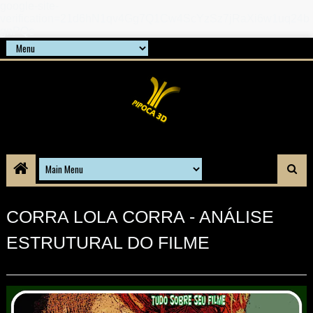
google-site-
verification=21d6hN1qv4Gg7Q1Cw4ScYzSz7jRaXi6w1uq24b
gnPQc
CORRA LOLA CORRA - ANÁLISE
ESTRUTURAL DO FILME