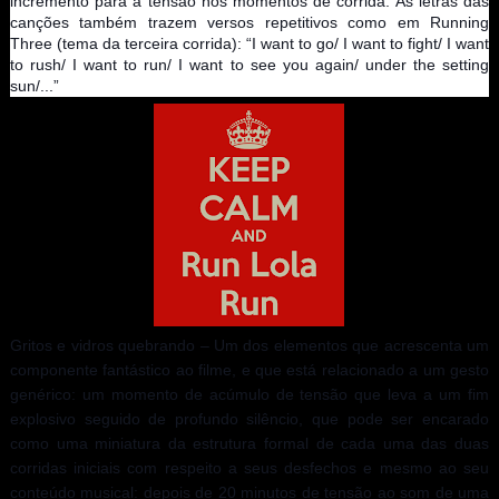
incremento para a tensão nos momentos de corrida. As letras das
canções também trazem versos repetitivos como em Running
Three (tema da terceira corrida): “I want to go/ I want to fight/ I want
to rush/ I want to run/ I want to see you again/ under the setting
sun/...”
Gritos e vidros quebrando – Um dos elementos que acrescenta um
componente fantástico ao filme, e que está relacionado a um gesto
genérico: um momento de acúmulo de tensão que leva a um fim
explosivo seguido de profundo silêncio, que pode ser encarado
como uma miniatura da estrutura formal de cada uma das duas
corridas iniciais com respeito a seus desfechos e mesmo ao seu
conteúdo musical: depois de 20 minutos de tensão ao som de uma