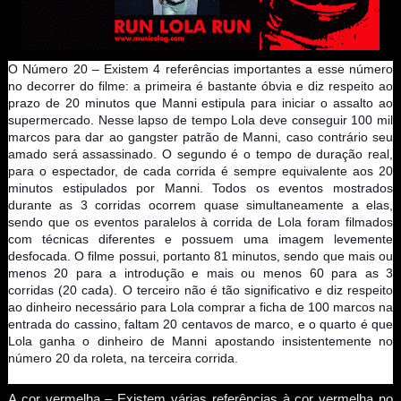
O Número 20 – Existem 4 referências importantes a esse número
no decorrer do filme: a primeira é bastante óbvia e diz respeito ao
prazo de 20 minutos que Manni estipula para iniciar o assalto ao
supermercado. Nesse lapso de tempo Lola deve conseguir 100 mil
marcos para dar ao gangster patrão de Manni, caso contrário seu
amado será assassinado. O segundo é o tempo de duração real,
para o espectador, de cada corrida é sempre equivalente aos 20
minutos estipulados por Manni. Todos os eventos mostrados
durante as 3 corridas ocorrem quase simultaneamente a elas,
sendo que os eventos paralelos à corrida de Lola foram filmados
com técnicas diferentes e possuem uma imagem levemente
desfocada. O filme possui, portanto 81 minutos, sendo que mais ou
menos 20 para a introdução e mais ou menos 60 para as 3
corridas (20 cada). O terceiro não é tão significativo e diz respeito
ao dinheiro necessário para Lola comprar a ficha de 100 marcos na
entrada do cassino, faltam 20 centavos de marco, e o quarto é que
Lola ganha o dinheiro de Manni apostando insistentemente no
número 20 da roleta, na terceira corrida.
A cor vermelha – Existem várias referências à cor vermelha no