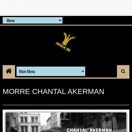
google-site-
verification=21d6hN1qv4Gg7Q1Cw4ScYzSz7jRaXi6w1uq24b
gnPQc
MORRE CHANTAL AKERMAN