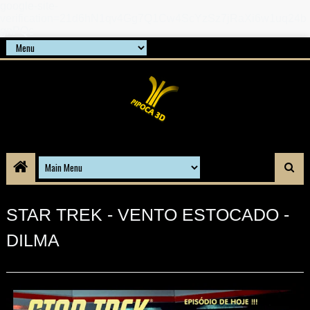
google-site-
verification=21d6hN1qv4Gg7Q1Cw4ScYzSz7jRaXi6w1uq24b
gnPQc
STAR TREK - VENTO ESTOCADO -
DILMA