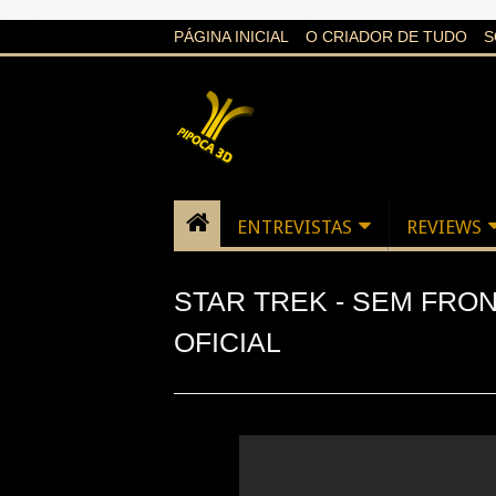
google-site-verification=21d6hN1qv4Gg7Q1Cw4ScYzSz7jR
PÁGINA INICIAL
O CRIADOR DE TUDO
S
ENTREVISTAS
REVIEWS
STAR TREK - SEM FRONT
OFICIAL