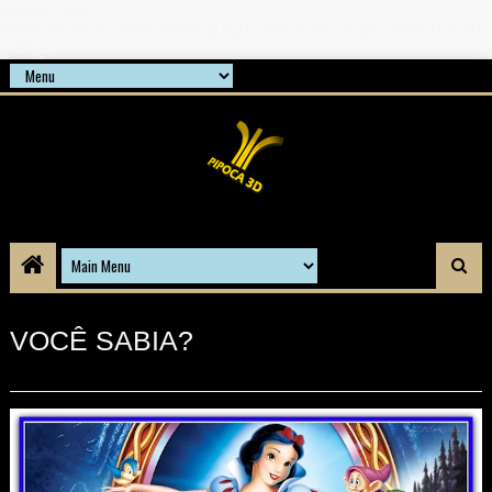
google-site-
verification=21d6hN1qv4Gg7Q1Cw4ScYzSz7jRaXi6w1uq24b
gnPQc
VOCÊ SABIA?