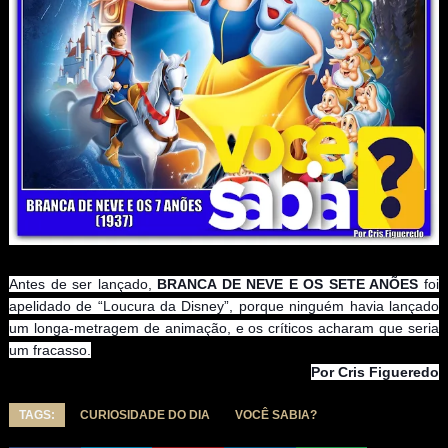
Antes de ser lançado,
BRANCA DE NEVE E OS SETE ANÕES
foi
apelidado de “Loucura da Disney”, porque ninguém havia lançado
um longa-metragem de animação, e os críticos acharam que seria
um fracasso.
Por Cris Figueredo
TAGS:
CURIOSIDADE DO DIA
VOCÊ SABIA?