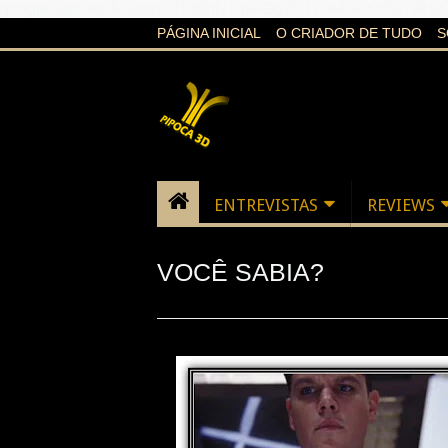
google-site-verification=21d6hN1qv4Gg7Q1Cw4ScYzSz7jR
PÁGINA INICIAL
O CRIADOR DE TUDO
S
ENTREVISTAS
REVIEWS
VOCÊ SABIA?