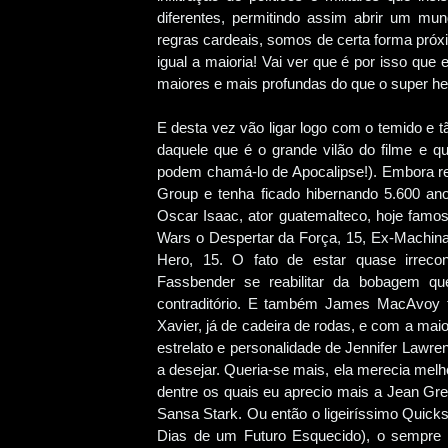
diferentes, permitindo assim abrir um mu
regras cardeais, somos de certa forma próxi
igual a maioria! Vai ver que é por isso qu
maiores e mais profundas do que o super her
E desta vez vão ligar logo com o temido e 
daquele que é o grande vilão do filme e
podem chamá-lo de Apocalipse!). Embora 
Group e tenha ficado hibernando 5.600 ano
Oscar Isaac, ator guatemalteco, hoje famos
Wars o Despertar da Força, 15, Ex-Machina
Hero, 15. O fato de estar quase irreco
Fassbender se reabilitar da bobagem q
contraditório. E também James MacAvoy t
Xavier, já de cadeira de rodas, e com a ma
estrelato e personalidade de Jennifer Lawr
a desejar. Queria-se mais, ela merecia me
dentre os quais eu aprecio mais a Jean Gr
Sansa Stark. Ou então o ligeiríssimo Quicks
Dias de um Futuro Esquecido), o sempre 