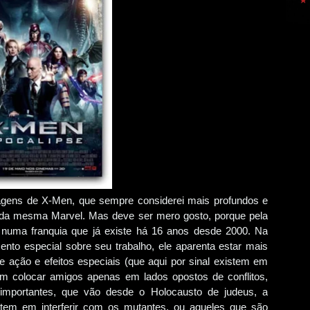
agens de X-Men, que sempre considerei mais profundos e
s da mesma Marvel. Mas deve ser mero gosto, porque pela
 numa franquia que já existe há 16 anos desde 2000. Na
nto especial sobre seu trabalho, ele aparenta estar mais
 ação e efeitos especiais (que aqui por sinal existem em
em colocar amigos apenas em lados opostos de conflitos,
mportantes, que vão desde o Holocausto de judeus, a
nsistem em interferir com os mutantes, ou aqueles que são