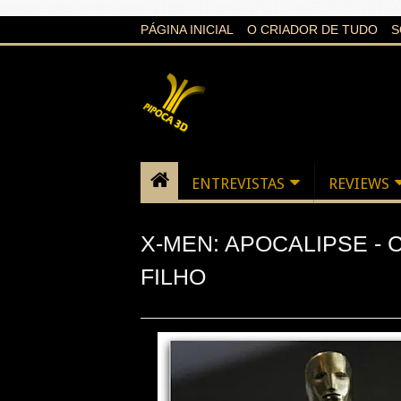
google-site-verification=21d6hN1qv4Gg7Q1Cw4ScYzSz7jR
PÁGINA INICIAL
O CRIADOR DE TUDO
S
ENTREVISTAS
REVIEWS
X-MEN: APOCALIPSE -
FILHO