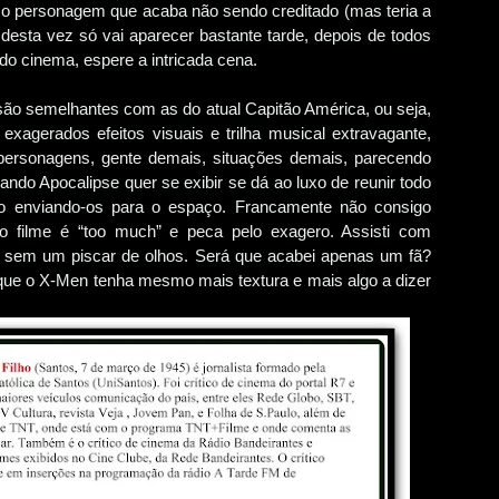
 personagem que acaba não sendo creditado (mas teria a
desta vez só vai aparecer bastante tarde, depois de todos
do cinema, espere a intricada cena.
ão semelhantes com as do atual Capitão América, ou seja,
agerados efeitos visuais e trilha musical extravagante,
ersonagens, gente demais, situações demais, parecendo
ndo Apocalipse quer se exibir se dá ao luxo de reunir todo
o enviando-os para o espaço. Francamente não consigo
 o filme é “too much” e peca pelo exagero. Assisti com
e sem um piscar de olhos. Será que acabei apenas um fã?
 que o X-Men tenha mesmo mais textura e mais algo a dizer