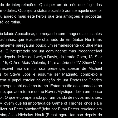
ndo de interpretações. Qualquer um de nós que fugir das
mo deles. Ou seja, o status social só admite aquele que for
e eu aprecio mais este heróis que tem ambições e propostas
ói de rotina.
tão falado Apocalipse, começando com imagens alucinantes
 quadrinhos, que é aquele chamado de Em Sabar Nur (mas
realmente pareça um pouco um remanescente do Blue Man
s. É interpretado por um convincente mas irreconhecível
o depois de Inside Lwelyn Davis, do Irmão Coen, 13, Star
, 15, O Ano Mais Violento, 14, e a série de TV Show Me a
nhecível não diminui sua presença, apesar de Michael
ue foi Steve Jobs e assume ser Magneto, complexo e
em o papel estelar na criação de um Professor Charles
ior responsabilidade na trama. Estamos tão acostumados ao
ence, que ao retornar como Raven/Mystique deixa um pouco
lhor. O que é compensado por um bando de novos mutantes,
ey jovem que foi importada de Game of Thrones onde ela é
ilver ou Peter Maximoff (feito por Evan Peters revelado em
simpático Nicholas Hoult (Beast agora famoso depois do