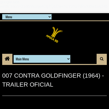
google-site-
verification=21d6hN1qv4Gg7Q1Cw4ScYzSz7jRaXi6w1uq24b
gnPQc
007 CONTRA GOLDFINGER (1964) -
TRAILER OFICIAL