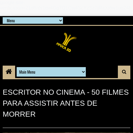
google-site-
verification=21d6hN1qv4Gg7Q1Cw4ScYzSz7jRaXi6w1uq24b
gnPQc
ESCRITOR NO CINEMA - 50 FILMES
PARA ASSISTIR ANTES DE
MORRER