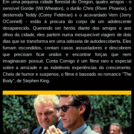
Em uma pequena cidade florestal do Oregon, quatro amigos - o
sensível Gordie (Wil Wheaton), o durão Chris (River Phoenix), o
destemido Teddy (Corey Feldman) e o acovardado Vern (Jerry
OConnell) - estão à procura do corpo de um adolescente
desaparecido. Querendo ser heróis diante dos amigos e aos
olhos da cidade, eles partem numa inesquecível viagem de dois
dias que se transforma em uma odisseia de autodescoberta. Eles
fumam escondidos, contam casos assustadores e descobrem
que precisam ficar unidos e encontrar forças que nem
imaginavam possuir. Conta Comigo é um filme raro e especial
sobre a amizade e as indeléveis experiências do crescimento.
Cheio de humor e suspense, o filme é baseado no romance "The
Body", de Stephen King.