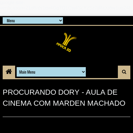
google-site-
verification=21d6hN1qv4Gg7Q1Cw4ScYzSz7jRaXi6w1uq24b
gnPQc
PROCURANDO DORY - AULA DE
CINEMA COM MARDEN MACHADO