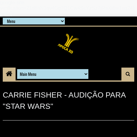
google-site-
verification=21d6hN1qv4Gg7Q1Cw4ScYzSz7jRaXi6w1uq24b
gnPQc
CARRIE FISHER - AUDIÇÃO PARA
"STAR WARS"