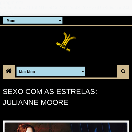
google-site-
verification=21d6hN1qv4Gg7Q1Cw4ScYzSz7jRaXi6w1uq24b
gnPQc
SEXO COM AS ESTRELAS:
JULIANNE MOORE