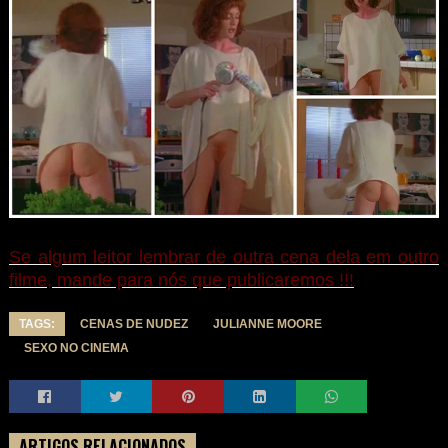
Se algum leitor lembrar de outra cena dela em outro
filme, mande para nós que publicaremos !!!
TAGS:
CENAS DE NUDEZ
JULIANNE MOORE
SEXO NO CINEMA
ARTIGOS RELACIONADOS