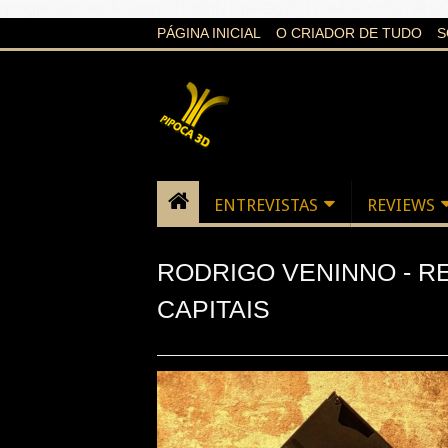
google-site-verification=21d6hN1qv4Gg7Q1Cw4ScYzSz7jR
PÁGINA INICIAL
O CRIADOR DE TUDO
S
ENTREVISTAS
REVIEWS
RODRIGO VENINNO - R
CAPITAIS