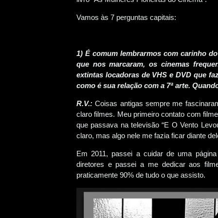
Vamos às 7 perguntas capitais:
1) É comum lembrarmos com carinho do i
que nos marcaram, os cinemas frequent
extintas locadoras de VHS e DVD que fa
como é sua relação com a 7ª arte. Quand
R.V.:
Coisas antigas sempre me fascinaram
claro filmes. Meu primeiro contato com film
que passava na televisão “E O Vento Levou”
claro, mas algo nele me fazia ficar diante d
Em 2011, passei a cuidar de uma página r
diretores e passei a me dedicar aos fil
praticamente 90% de tudo o que assisto.