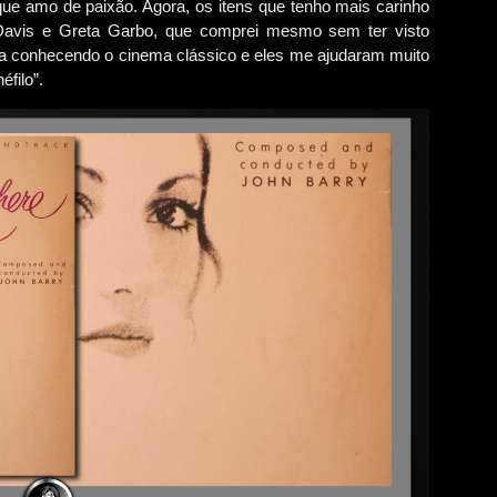
ue amo de paixão. Agora, os itens que tenho mais carinho
Davis e Greta Garbo, que comprei mesmo sem ter visto
a conhecendo o cinema clássico e eles me ajudaram muito
éfilo”.