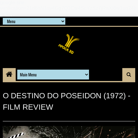
google-site-
verification=21d6hN1qv4Gg7Q1Cw4ScYzSz7jRaXi6w1uq24b
gnPQc
O DESTINO DO POSEIDON (1972) -
FILM REVIEW