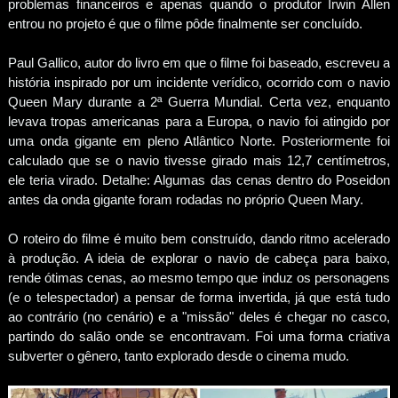
problemas financeiros e apenas quando o produtor Irwin Allen
entrou no projeto é que o filme pôde finalmente ser concluído.
Paul Gallico, autor do livro em que o filme foi baseado, escreveu a
história inspirado por um incidente verídico, ocorrido com o navio
Queen Mary durante a 2ª Guerra Mundial. Certa vez, enquanto
levava tropas americanas para a Europa, o navio foi atingido por
uma onda gigante em pleno Atlântico Norte. Posteriormente foi
calculado que se o navio tivesse girado mais 12,7 centímetros,
ele teria virado. Detalhe: Algumas das cenas dentro do Poseidon
antes da onda gigante foram rodadas no próprio Queen Mary.
O roteiro do filme é muito bem construído, dando ritmo acelerado
à produção. A ideia de explorar o navio de cabeça para baixo,
rende ótimas cenas, ao mesmo tempo que induz os personagens
(e o telespectador) a pensar de forma invertida, já que está tudo
ao contrário (no cenário) e a "missão" deles é chegar no casco,
partindo do salão onde se encontravam. Foi uma forma criativa
subverter o gênero, tanto explorado desde o cinema mudo.