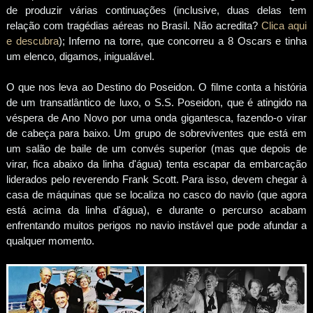
de produzir várias continuações (inclusive, duas delas tem
relação com tragédias aéreas no Brasil. Não acredita?
Clica aqui
e descubra
); Inferno na torre, que concorreu a 8 Oscars e tinha
um elenco, digamos, inigualável.
O que nos leva ao Destino do Poseidon. O filme conta a história
de um transatlântico de luxo, o S.S. Poseidon, que é atingido na
véspera de Ano Novo por uma onda gigantesca, fazendo-o virar
de cabeça para baixo. Um grupo de sobreviventes que está em
um salão de baile de um convés superior (mas que depois de
virar, fica abaixo da linha d'água) tenta escapar da embarcação
liderados pelo reverendo Frank Scott. Para isso, devem chegar à
casa de máquinas que se localiza no casco do navio (que agora
está acima da linha d'água), e durante o percurso acabam
enfrentando muitos perigos no navio instável que pode afundar a
qualquer momento.