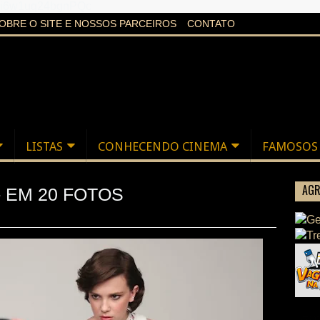
aXi6w1uq24bgnPQc
OBRE O SITE E NOSSOS PARCEIROS
CONTATO
LISTAS
CONHECENDO CINEMA
FAMOSOS
AGR
 EM 20 FOTOS