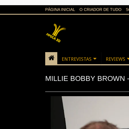
google-site-verification=21d6hN1qv4Gg7Q1Cw4ScYzSz7jR
PÁGINA INICIAL
O CRIADOR DE TUDO
S
ENTREVISTAS
REVIEWS
MILLIE BOBBY BROWN -