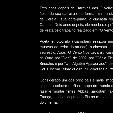
Três anos depois de "Através das Oliveir
ápice de sua carreira e da forma minimalist
de Cereja", sua obra-prima, o cineasta 
Cannes. Dois anos depois, ele recebeu o prê
de Prata pelo trabalho realizado em "O Vent
Poeta e fotógrafo (Kiarostami realizou 
museus ao redor do mundo), o cineasta ta
seu estilo. Após "O Vento Nos Levará", Kiaro
de Ouro por "Dez", de 2002, por "Cópia Fiel
Binoche, e por "Um Alguém Apaixonado", d
Seu Cinema", filme que reuniu diversos curt
Considerado um dos principais e mais impor
ajudou a colocar o Irã no mapa do mundo
fazer e montar filmes. Abbas Kiarostami fa
França, tendo conquistado fãs no mundo inte
do cinema.