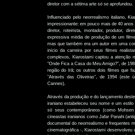
diretor com a sétima arte só se aprofundou.
Influenciado pelo neorrealismo italiano, K
impressionante: em pouco mais de 40 anos d
diretor, roteirista, montador, produtor, d
expressiva média de produção de um filme p
mas que também era um autor em uma const
início da carreira por seus filmes realista
complexos, Kiarostami captou a atenção m
"Onde Fica a Casa do Meu Amigo?", de 1987
região do Irã; os outros dois filmes que f
"Através das Oliveiras", de 1994 (este ú
Cannes).
Através da produção e do lançamento destes
iraniano estabeleceu seu nome e um estilo 
só seus contemporâneos (como Mohsen 
cineastas iranianos como Jafar Panahi (ant
documental do neorrealismo e frequentes m
cinematográfica -, Kiarostami desenvolveu 