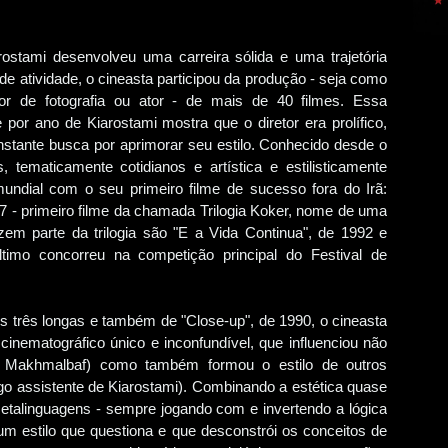
iarostami desenvolveu uma carreira sólida e uma trajetória
e atividade, o cineasta participou da produção - seja como
iretor de fotografia ou ator - de mais de 40 filmes. Essa
or ano de Kiarostami mostra que o diretor era prolífico,
ante busca por aprimorar seu estilo. Conhecido desde o
s, tematicamente cotidianos e artística e estilisticamente
undial com o seu primeiro filme de sucesso fora do Irã:
 - primeiro filme da chamada Trilogia Koker, nome de uma
azem parte da trilogia são "E a Vida Continua", de 1992 e
ltimo concorreu na competição principal do Festival de
 três longas e também de "Close-up", de 1990, o cineasta
cinematográfico único e inconfundível, que influenciou não
Makhmalbaf) como também formou o estilo de outros
igo assistente de Kiarostami). Combinando a estética quase
etalinguagens - sempre jogando com e invertendo a lógica
um estilo que questiona e que desconstrói os conceitos de