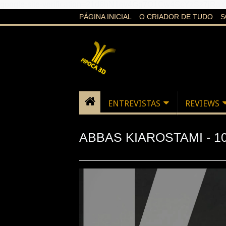
google-site-verification=21d6hN1qv4Gg7Q1Cw4ScYzSz7jR
PÁGINA INICIAL
O CRIADOR DE TUDO
S
ENTREVISTAS
REVIEWS
ABBAS KIAROSTAMI - 1