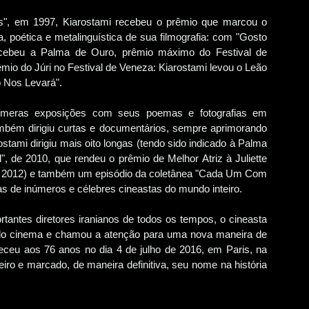
as", em 1997, Kiarostami recebeu o prêmio que marcou o
a, poética e metalinguística de sua filmografia: com "Gosto
recebeu a Palma de Ouro, prêmio máximo do Festival de
mio do Júri no Festival de Veneza: Kiarostami levou o Leão
o Nos Levará".
inúmeras exposições com seus poemas e fotografias em
mbém dirigiu curtas e documentários, sempre aprimorando
stami dirigiu mais oito longas (tendo sido indicado à Palma
", de 2010, que rendeu o prêmio de Melhor Atriz à Juliette
e 2012) e também um episódio da coletânea "Cada Um Com
as de inúmeros e célebres cineastas do mundo inteiro.
tantes diretores iranianos de todos os tempos, o cineasta
 do cinema e chamou a atenção para uma nova maneira de
leceu aos 76 anos no dia 4 de julho de 2016, em Paris, na
iro e marcado, de maneira definitiva, seu nome na história