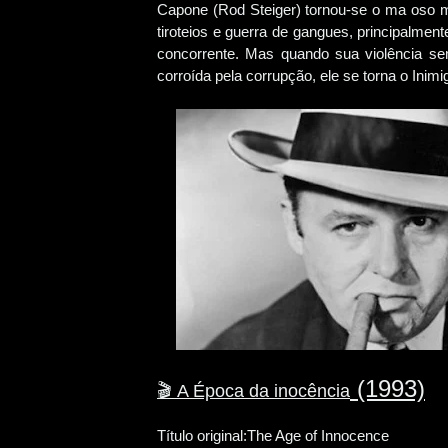
Capone (Rod Steiger) tornou-se o ma oso ma
tiroteios e guerra de gangues, principalmen
concorrente. Mas quando sua violência sem
corroída pela corrupção, ele se torna o In
(1993)
🎬
A Época da inocência
Título original:The Age of Innocence