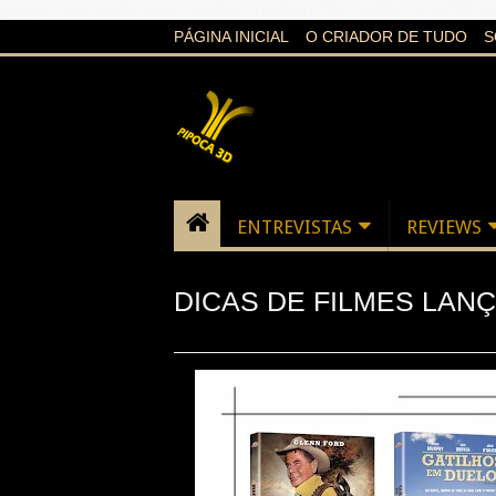
google-site-verification=21d6hN1qv4Gg7Q1Cw4ScYzSz7jR
PÁGINA INICIAL
O CRIADOR DE TUDO
S
ENTREVISTAS
REVIEWS
DICAS DE FILMES LAN