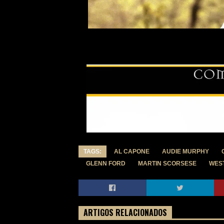
TAGS:
AL CAPONE
AUDIE MURPHY
GLENN FORD
MARTIN SCORSESE
WES
ARTIGOS RELACIONADOS