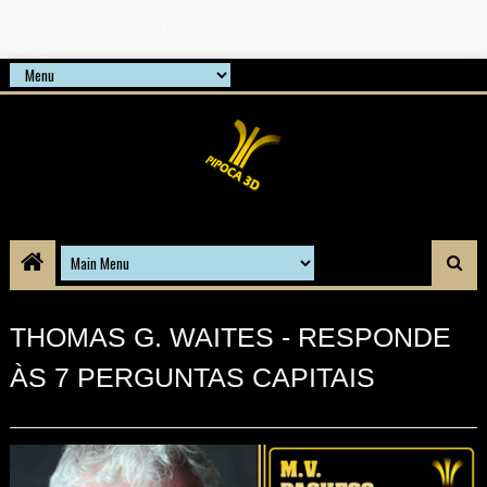
google-site-
verification=21d6hN1qv4Gg7Q1Cw4ScYzSz7jRaXi6w1uq24b
gnPQc
THOMAS G. WAITES - RESPONDE
ÀS 7 PERGUNTAS CAPITAIS