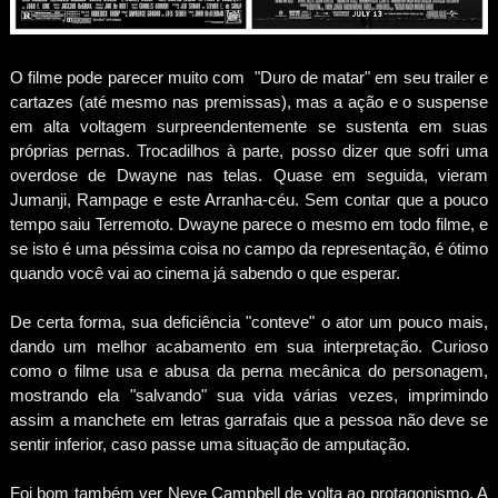
O filme pode parecer muito com "Duro de matar" em seu trailer e
cartazes (até mesmo nas premissas), mas a ação e o suspense
em alta voltagem surpreendentemente se sustenta em suas
próprias pernas. Trocadilhos à parte, posso dizer que sofri uma
overdose de Dwayne nas telas. Quase em seguida, vieram
Jumanji, Rampage e este Arranha-céu. Sem contar que a pouco
tempo saiu Terremoto. Dwayne parece o mesmo em todo filme, e
se isto é uma péssima coisa no campo da representação, é ótimo
quando você vai ao cinema já sabendo o que esperar.
De certa forma, sua deficiência "conteve" o ator um pouco mais,
dando um melhor acabamento em sua interpretação. Curioso
como o filme usa e abusa da perna mecânica do personagem,
mostrando ela "salvando" sua vida várias vezes, imprimindo
assim a manchete em letras garrafais que a pessoa não deve se
sentir inferior, caso passe uma situação de amputação.
Foi bom também ver Neve Campbell de volta ao protagonismo. A