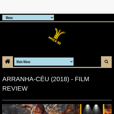
google-site-
verification=21d6hN1qv4Gg7Q1Cw4ScYzSz7jRaXi6w1uq24b
gnPQc
ARRANHA-CÉU (2018) - FILM
REVIEW