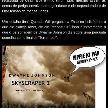
registrada de Usain Bolt é 44,0 Km/h. Mas mesmo assim, as
cenas de perigo envolvendo o guindaste e ele dependurado é de
uma tensão de roer as unhas.
Um detalhe final: Quando Will pergunta a Zhao no helicóptero o
que ele planeja fazer, ele diz "reconstruir". Isso é exatamente o
que o personagem de Dwayne Johnson diz sobre uma pergunta
semelhante no final de "Terremoto".