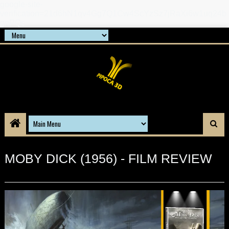
google-site-
verification=21d6hN1qv4Gg7Q1Cw4ScYzSz7jRaXi6w1uq24b
gnPQc
MOBY DICK (1956) - FILM REVIEW