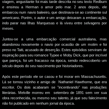
viagem, angustiante foi mais tarde descrita no seu texto Redburn
e ensinou a Herman o amor pelo mar. 2 anos depois, ele
embarcou num navio baleeiro, que destinava-se ao continente sul
americano. Porém, o autor e um amigo deixaram a embarcação,
indo parar nas Ilhas Marquesas e lá viveu entre selvagens por
meses.
Juntou-se a uma embarcação comercial australiana, mas
abandonou novamente o navio por ocasião de um motim e foi
preso no Taiti, acusado de deserção. Estes episódios serviram de
inspiração para seu romance Typee e Moby Dick, que por incrível
que pareça, foi um fracasso na época, sendo redescoberto um
século depois do seu nascimento por historiadores.
Após este período ele se casou e foi morar em Massachusetts.
Lá se tornou vizinho e amigo de Nathaniel Hawthorne, que era
escritor. Os dois acabaram se "incentivando" nas produções
literárias. Melville morreu em setembro de 1891 sem ver sua
obra reconhecida, ou mesmo seu talento, já que seu falecimento
não foi publicado em nenhum jornal da época.