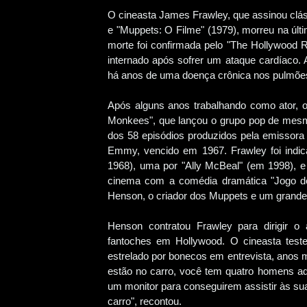
O cineasta James Frawley, que assinou cl
e "Muppets: O Filme" (1979), morreu na últi
morte foi confirmada pelo "The Hollywood R
internado após sofrer um ataque cardíaco. A
há anos de uma doença crônica nos pulmõe
Após alguns anos trabalhando como ator, o 
Monkees", que lançou o grupo pop de mesmo
dos 58 episódios produzidos pela emissor
Emmy, vencido em 1967. Frawley foi indi
1968), uma por "Ally McBeal" (em 1998), e 
cinema com a comédia dramática "Jogo de
Henson, o criador dos Muppets e um grande
Henson contratou Frawley para dirigir o
fantoches em Hollywood. O cineasta test
estrelado por bonecos em entrevista, anos 
estão no carro, você tem quatro homens ad
um monitor para conseguirem assistir às sua
carro", recontou.