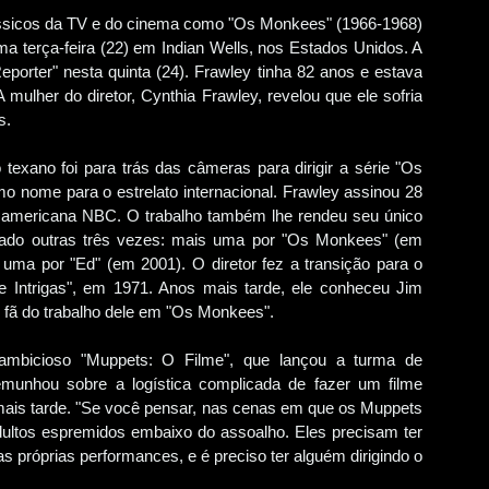
ássicos da TV e do cinema como "Os Monkees" (1966-1968)
ma terça-feira (22) em Indian Wells, nos Estados Unidos. A
eporter" nesta quinta (24). Frawley tinha 82 anos e estava
 mulher do diretor, Cynthia Frawley, revelou que ele sofria
s.
texano foi para trás das câmeras para dirigir a série "Os
 nome para o estrelato internacional. Frawley assinou 28
a americana NBC. O trabalho também lhe rendeu seu único
cado outras três vezes: mais uma por "Os Monkees" (em
uma por "Ed" (em 2001). O diretor fez a transição para o
 Intrigas", em 1971. Anos mais tarde, ele conheceu Jim
 fã do trabalho dele em "Os Monkees".
 ambicioso "Muppets: O Filme", que lançou a turma de
emunhou sobre a logística complicada de fazer um filme
mais tarde. "Se você pensar, nas cenas em que os Muppets
ultos espremidos embaixo do assoalho. Eles precisam ter
s próprias performances, e é preciso ter alguém dirigindo o