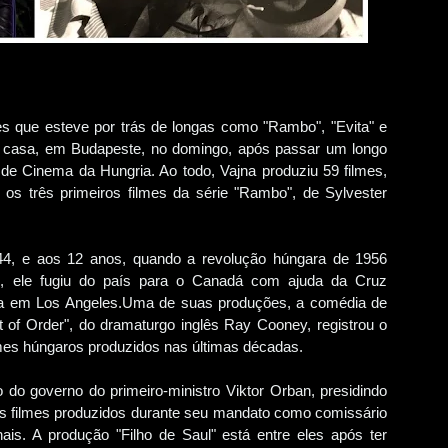
es que esteve por trás de longas como "Rambo", "Evita" e
m casa, em Budapeste, no domingo, após passar um longo
de Cinema da Hungria. Ao todo, Vajna produziu 59 filmes,
e os três primeiros filmes da série "Rambo", de Sylvester
4, e aos 12 anos, quando a revolução húngara de 1956
m, ele fugiu do país para o Canadá com ajuda da Cruz
ília em Los Angeles.Uma de suas produções, a comédia de
f Order", do dramaturgo inglês Ray Cooney, registrou o
lmes húngaros produzidos nas últimas décadas.
do governo do primeiro-ministro Viktor Orban, presidindo
ns filmes produzidos durante seu mandato como comissário
is. A produção "Filho de Saul" está entre eles após ter