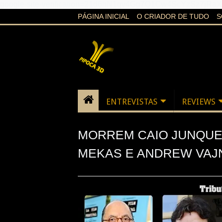
google-site-verification=21d6hN1qv4Gg7Q1Cw4ScYzSz7jR
PÁGINA INICIAL
O CRIADOR DE TUDO
S
ENTREVISTAS
REVIEWS
MORREM CAIO JUNQUEI
MEKAS E ANDREW VAJ