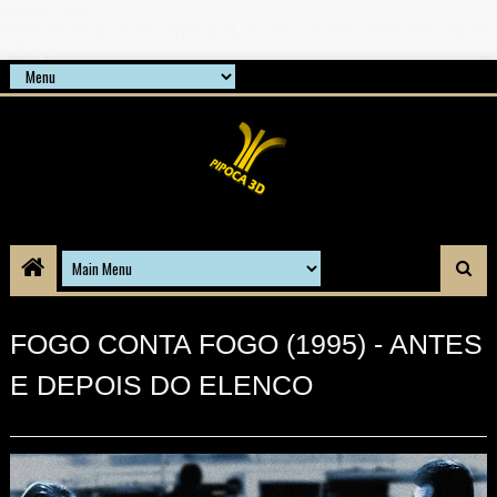
google-site-
verification=21d6hN1qv4Gg7Q1Cw4ScYzSz7jRaXi6w1uq24b
gnPQc
FOGO CONTA FOGO (1995) - ANTES
E DEPOIS DO ELENCO