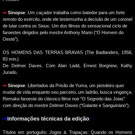
⇨
Sinopse
:
Um caçador trabalha como batedor para um forte
remoto do exército, onde ele testemunha a decisão de um coronel
de lutar contra os Sioux. Um dos filmes do sensacional ciclo de
faroestes dirigidos pelo mestre Anthony Mann (“O Homem do
Oeste”).
OS HOMENS DAS TERRAS BRAVAS (The Badlanders, 1958,
83 min.)
De Delmer Daves. Com Alan Ladd, Ernest Borgnine, Kathy
Jurado.
⇨
Sinopse
:
Libertados da Prisão de Yuma, um pistoleiro quer
mudar de vida enquanto seu parceiro, um ladrão, busca vingança.
Remake faroeste do clássico filme noir “O Segredo das Joias”
com direção do mestre Delmer Daves (“Galante e Sanguinário”).
⇨
Informações técnicas da edição
:
Títulos em português: Jogos & Trapaças: Quando os Homens