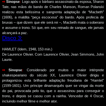
⇨
Sinopse
:
Logo após o bárbaro assassinato da esposa, Sharon
Tate, nas mãos do bando de Charles Manson, Roman Polanski
realizou esta belíssima e sangrenta adaptação de “Macbeth”
(1606), a maldita “peça escocesa” do bardo. Após profecia de
bruxas – que dizem que ele será rei –, Macbeth mata o soberano
e assume o trono. Só que, em seu reinado de sangue, ele jamais
alcançará a paz.
Disco 3:
HAMLET (Idem, 1948, 153 min.)
De Laurence Olivier. Com Laurence Olivier, Jean Simmons, John
Laurie.
⇨
Sinopse
:
Considerado por muitos o maior intérprete
shakespeariano do século XX, Laurence Olivier dirigiu e
protagonizou esta brilhante adaptação freudiana de “Hamlet”
(1599-1601). Um príncipe dinamarquês quer se vingar da morte
do pai, provocada pelo tio, que o assassinou para conseguir o
trono, e depois se casou com a rainha. Vencedor de 4 Oscar,
incluindo melhor filme e melhor ator.