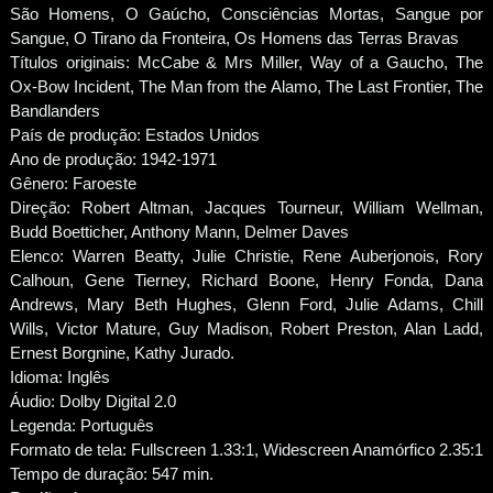
São Homens, O Gaúcho, Consciências Mortas, Sangue por
Sangue, O Tirano da Fronteira, Os Homens das Terras Bravas
Títulos originais: McCabe & Mrs Miller, Way of a Gaucho, The
Ox-Bow Incident, The Man from the Alamo, The Last Frontier, The
Bandlanders
País de produção: Estados Unidos
Ano de produção: 1942-1971
Gênero: Faroeste
Direção: Robert Altman, Jacques Tourneur, William Wellman,
Budd Boetticher, Anthony Mann, Delmer Daves
Elenco: Warren Beatty, Julie Christie, Rene Auberjonois, Rory
Calhoun, Gene Tierney, Richard Boone, Henry Fonda, Dana
Andrews, Mary Beth Hughes, Glenn Ford, Julie Adams, Chill
Wills, Victor Mature, Guy Madison, Robert Preston, Alan Ladd,
Ernest Borgnine, Kathy Jurado.
Idioma: Inglês
Áudio: Dolby Digital 2.0
Legenda: Português
Formato de tela: Fullscreen 1.33:1, Widescreen Anamórfico 2.35:1
Tempo de duração: 547 min.