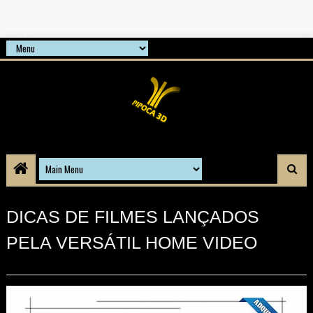
google-site-
verification=21d6hN1qv4Gg7Q1Cw4ScYzSz7jRaXi6w1uq24b
gnPQc
DICAS DE FILMES LANÇADOS
PELA VERSÁTIL HOME VIDEO