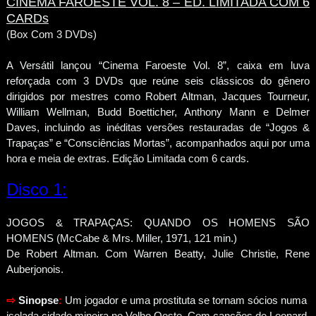
CINEMA FAROESTE VOL. 8 – ED. LIMITADA COM 6
CARDs
(Box Com 3 DVDs)
A Versátil lançou “Cinema Faroeste Vol. 8”, caixa em luva
reforçada com 3 DVDs que reúne seis clássicos do gênero
dirigidos por mestres como Robert Altman, Jacques Tourneur,
William Wellman, Budd Boetticher, Anthony Mann e Delmer
Daves, incluindo as inéditas versões restauradas de “Jogos &
Trapaças” e “Consciências Mortas”, acompanhados aqui por uma
hora e meia de extras. Edição Limitada com 6 cards.
Disco 1:
JOGOS & TRAPAÇAS: QUANDO OS HOMENS SÃO
HOMENS (McCabe & Mrs. Miller, 1971, 121 min.)
De Robert Altman. Com Warren Beatty, Julie Christie, Rene
Auberjonois.
⇨
Sinopse
:
Um jogador e uma prostituta se tornam sócios numa
isolada cidade mineira no Velho Oeste. Com canções de Leonard