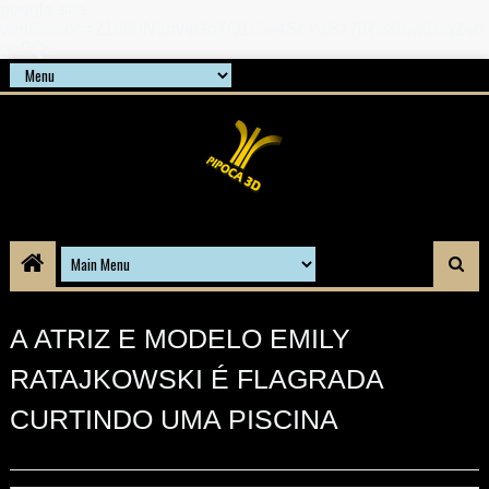
google-site-
verification=21d6hN1qv4Gg7Q1Cw4ScYzSz7jRaXi6w1uq24b
gnPQc
A ATRIZ E MODELO EMILY
RATAJKOWSKI É FLAGRADA
CURTINDO UMA PISCINA