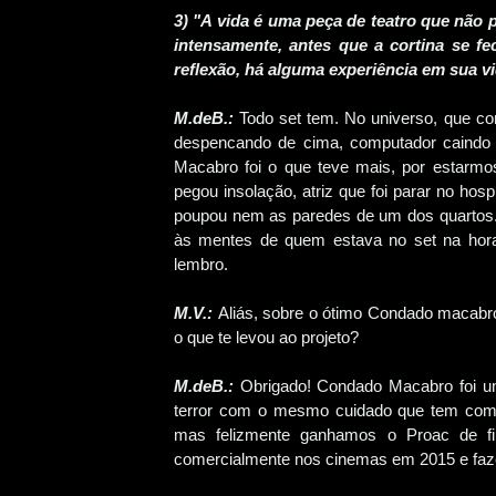
3) "A vida é uma peça de teatro que não pe
intensamente, antes que a cortina se f
reflexão, há alguma experiência em sua v
M.deB.:
Todo set tem. No universo, que co
despencando de cima, computador caindo n
Macabro foi o que teve mais, por estarmo
pegou insolação, atriz que foi parar no hospi
poupou nem as paredes de um dos quartos...
às mentes de quem estava no set na hora
lembro.
M.V.:
Aliás, sobre o ótimo Condado macabro
o que te levou ao projeto?
M.deB.:
Obrigado! Condado Macabro foi um
terror com o mesmo cuidado que tem com 
mas felizmente ganhamos o Proac de fi
comercialmente nos cinemas em 2015 e fazer