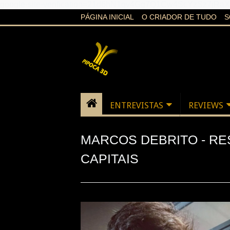
google-site-verification=21d6hN1qv4Gg7Q1Cw4ScYzSz7jR
PÁGINA INICIAL
O CRIADOR DE TUDO
S
ENTREVISTAS
REVIEWS
MARCOS DEBRITO - R
CAPITAIS