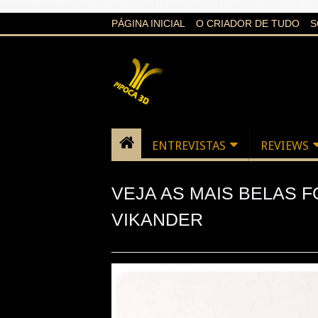
google-site-verification=21d6hN1qv4Gg7Q1Cw4ScYzSz7jR
PÁGINA INICIAL
O CRIADOR DE TUDO
S
ENTREVISTAS
REVIEWS
VEJA AS MAIS BELAS F
VIKANDER