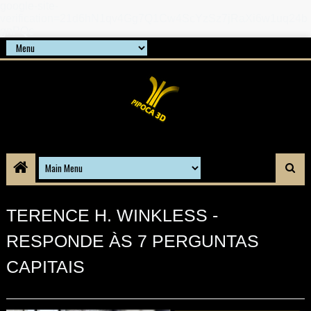
google-site-
verification=21d6hN1qv4Gg7Q1Cw4ScYzSz7jRaXi6w1uq24b
gnPQc
TERENCE H. WINKLESS -
RESPONDE ÀS 7 PERGUNTAS
CAPITAIS