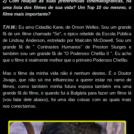
2) Com relação às suas preferências cinematográficas, há
uma lista dos filmes de sua vida? Um Top 10 ou mesmo, o
filme mais importante?
T.H.W.:
Eu amo Cidadão Kane, de Orson Welles. Sou um grande
fã de um filme chamado “Se”, o épico rebelde da Escola Pública
de Lindsay Anderson, estrelado por Malcolm McDowell. Sou um
grande fã de " Contrastes Humanos" de Preston Sturges e
também sou um grande fã de "O Poderoso Chefão II ". Eu acho
que o filme é realmente melhor que o primeiro Poderoso Chefão.
Mas o filme da minha vida não é nenhum destes. É o Doutor
Jivago, que não só me influenciou a querer estar no ramo de
filmes, como também minha futura esposa também era uma
grande fã do filme, e quando fui à Bulgária para fazer um filme lá
(vou falar dele abaixo), foi uma das coisas com as quais mais
nos conectamos.