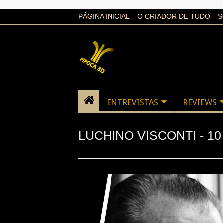
google-site-verification=21d6hN1qv4Gg7Q1Cw4ScYzSz7jR
PÁGINA INICIAL
O CRIADOR DE TUDO
S
ENTREVISTAS
REVIEWS
LUCHINO VISCONTI - 1