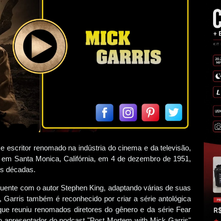
r e escritor renomado na indústria do cinema e da televisão,
o em Santa Monica, Califórnia, em 4 de dezembro de 1951,
as décadas.
quente com o autor Stephen King, adaptando várias de suas
r, Garris também é reconhecido por criar a série antológica
 que reuniu renomados diretores do gênero e da série Fear
o apresentador do podcast "Post Mortem with Mick Garris"