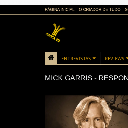
google-site-verification=21d6hN1qv4Gg7Q1Cw4ScYzSz7jR
PÁGINA INICIAL
O CRIADOR DE TUDO
S
ENTREVISTAS
REVIEWS
MICK GARRIS - RESPO