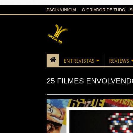
google-site-verification=21d6hN1qv4Gg7Q1Cw4ScYzSz7jR
PÁGINA INICIAL
O CRIADOR DE TUDO
S
ENTREVISTAS
REVIEWS
25 FILMES ENVOLVEND