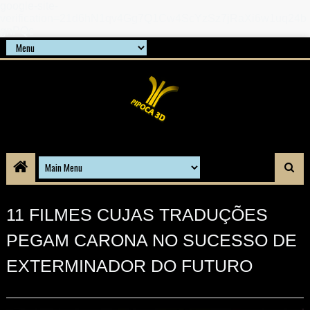
google-site-
verification=21d6hN1qv4Gg7Q1Cw4ScYzSz7jRaXi6w1uq24b
gnPQc
11 FILMES CUJAS TRADUÇÕES
PEGAM CARONA NO SUCESSO DE
EXTERMINADOR DO FUTURO