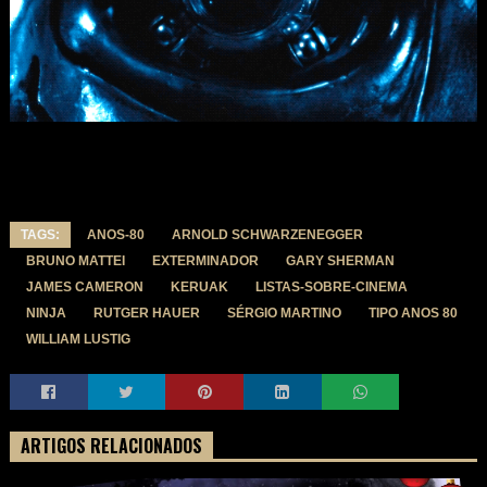
TAGS:
ANOS-80
ARNOLD SCHWARZENEGGER
BRUNO MATTEI
EXTERMINADOR
GARY SHERMAN
JAMES CAMERON
KERUAK
LISTAS-SOBRE-CINEMA
NINJA
RUTGER HAUER
SÉRGIO MARTINO
TIPO ANOS 80
WILLIAM LUSTIG
ARTIGOS RELACIONADOS