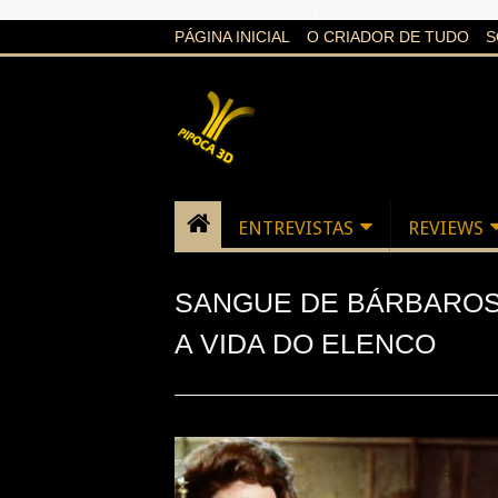
google-site-verification=21d6hN1qv4Gg7Q1Cw4ScYzSz7jR
PÁGINA INICIAL
O CRIADOR DE TUDO
S
ENTREVISTAS
REVIEWS
SANGUE DE BÁRBAROS (
A VIDA DO ELENCO