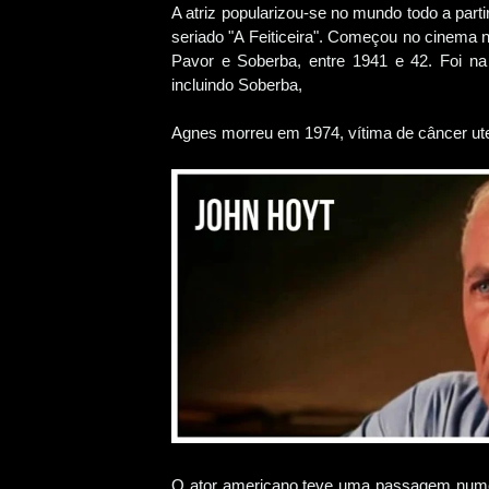
A atriz popularizou-se no mundo todo a par
seriado "A Feiticeira". Começou no cinema 
Pavor e Soberba, entre 1941 e 42. Foi n
incluindo Soberba,
Agnes morreu em 1974, vítima de câncer uter
O ator americano teve uma passagem numer