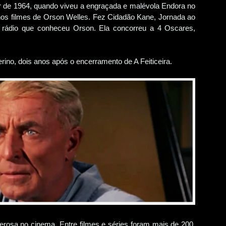
tir de 1964, quando viveu a engraçada e malévola Endora no
nos filmes de Orson Welles. Fez Cidadão Kane, Jornada ao
a rádio que conheceu Orson. Ela concorreu a 4 Oscares,
ino, dois anos após o encerramento de A Feiticeira.
osa no cinema. Entre filmes e séries foram mais de 200.