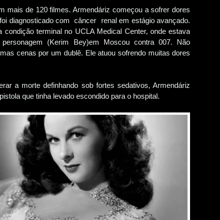
m mais de 120 filmes. Armendáriz começou a sofrer dores
foi diagnosticado com câncer renal em estágio avançado.
 condição terminal no UCLA Medical Center, onde estava
seu personagem (Kerim Bey)em Moscou contra 007. Não
gumas cenas por um dublê. Ele atuou sofrendo muitas dores
rar a morte definhando sob fortes sedativos, Armendáriz
stola que tinha levado escondido para o hospital.