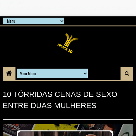
google-site-
verification=21d6hN1qv4Gg7Q1Cw4ScYzSz7jRaXi6w1uq24b
gnPQc
10 TÓRRIDAS CENAS DE SEXO
ENTRE DUAS MULHERES