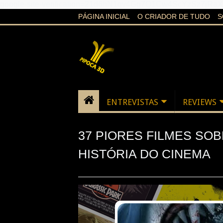
google-site-verification=21d6hN1qv4Gg7Q1Cw4ScYzSz7jR
PÁGINA INICIAL
O CRIADOR DE TUDO
S
ENTREVISTAS
REVIEWS
37 PIORES FILMES SO
HISTÓRIA DO CINEMA