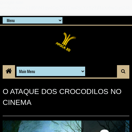
google-site-
verification=21d6hN1qv4Gg7Q1Cw4ScYzSz7jRaXi6w1uq24b
gnPQc
O ATAQUE DOS CROCODILOS NO
CINEMA