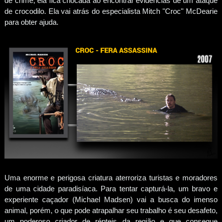
de crime, ela fica chocada ao encontrar evidências de um ataque
de crocodilo. Ela vai atrás do especialista Mitch "Croc" McDearie
para obter ajuda.
Uma enorme e perigosa criatura aterroriza turistas e moradores
de uma cidade paradisíaca. Para tentar capturá-la, um bravo e
experiente caçador (Michael Madsen) vai a busca do imenso
animal, porém, o que pode atrapalhar seu trabalho é seu desafeto,
um poderoso criador de répteis da região e que consegue