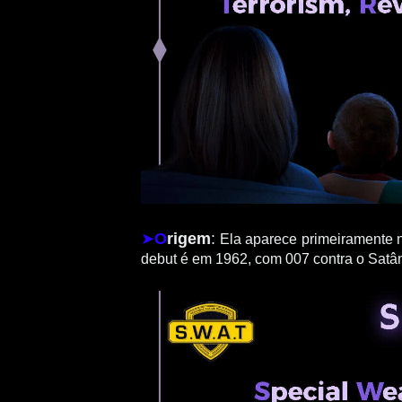
➤
O
rigem
:
Ela aparece primeiramente n
debut é em 1962, com 007 contra o Satân